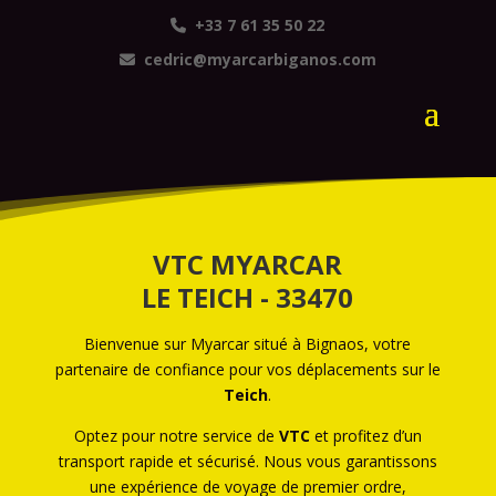
+33 7 61 35 50 22
cedric@myarcarbiganos.com
VTC MYARCAR
LE TEICH - 33470
Bienvenue sur Myarcar situé à Bignaos, votre
partenaire de confiance pour vos déplacements sur le
Teich
.
Optez pour notre service de
VTC
et profitez d’un
transport rapide et sécurisé. Nous vous garantissons
une expérience de voyage de premier ordre,